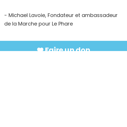
- Michael Lavoie, Fondateur et ambassadeur
de la Marche pour Le Phare
Faire un don
S’inscrire
© 2024
Le Phare, Enfants et Familles
.
Numéro d’enregistrement de l’organisme :