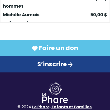
hommes
Michèle Aumais
50,00 $
Julie Cousineau
Manon Barbeau et
50,00 $
Philippe Lavalette
Sophie
Faire un don
Marie-France Cloutier
25,00 $
S’inscrire
Jérôme cyr
25,00 $
Yaëlle
25,00 $
Lorraine
Anonyme
© 2024
Le Phare, Enfants et Familles
.