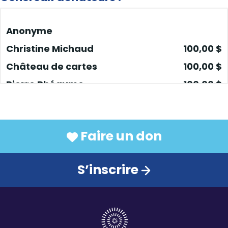
Anonyme
Christine Michaud
100,00 $
Château de cartes
100,00 $
Pierre Rhéaume
100,00 $
Communications
Anonyme
Monette & Sergio
Faire un don
Pierrette Bergeron
50,00 $
S’inscrire
Maud
50,00 $
Colette Michon
50,00 $
Mi
50,00 $
Nesrine
50,00 $