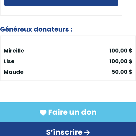
Généreux donateurs :
Mireille
100,00 $
Lise
100,00 $
Maude
50,00 $
Jocelyne Prescott
Daniel
50,00 $
Francine
50,00 $
Faire un don
Genevieve Brunelle
50,00 $
Benoît Ducharme
50,00 $
S’inscrire