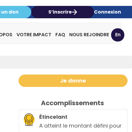
e un don
S’inscrire
Connexion
ROPOS
VOTRE IMPACT
FAQ
NOUS REJOINDRE
En
Je donne
Accomplissements
Étincelant
A atteint le montant défini pour