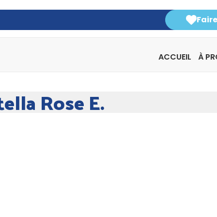
Fair
ACCUEIL
À P
ella Rose E.